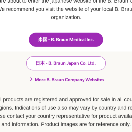
are about to enter the japanese website of the B. Braun 
e recommend you visit the website of your local B. Bra
organization.
米国 - B. Braun Medical Inc.
ャリア
B. Braunについて
患者さま
日本 - B. Braun Japan Co. Ltd.
会社
疾患・症状
chevron_right
More B. Braun Company Websites
エースクラップ
ひと目でわかるB. Braun
腰部脊柱管狭
情報
ビジョンとバリュー
腰椎椎間板ヘ
エースクラップ
ll products are registered and approved for sale in all cou
ブランド
膝関節の構造
概要
gions. Indications of use also may vary by country and r
ビー・ブラウンエースクラップ
水頭症につい
Braunグループ）
株式会社について
se contact your country representative for product availab
慢性創傷の治
エースクラップアカデミー
アクトリーン 
and information. Product images are for reference only.
Braunグループ）
イノベーション
アクトリーン 