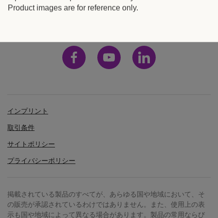
器
ン
日本
Product images are for reference only.
具
テ
の
ナ
資
ー
産
インプリント
管
確
取引条件
実
理
サイトポリシー
か
つ
プライバシーポリシー
効
多
率
岐
掲載されている製品のすべてが、あらゆる国や地域において、そ
的
に
の販売が承認されているわけではありません。また、使用上の表
に
示も国や地域によって異なる場合があります。製品の常用ならび