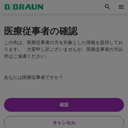
search
menu
手
医療従事者の確認
術
用
鋼
この先は、医療従事者の方を対象とした情報を提供してお
製
ります。 大変申し訳ございませんが、医療従事者の方以
器
外はご遠慮ください。
具
と
滅
菌
あなたは医療従事者ですか？
コ
ン
テ
ナ
ー
は
確認
シ
い
、
ス
わ
テ
い
キャンセル
た
ム
い
し