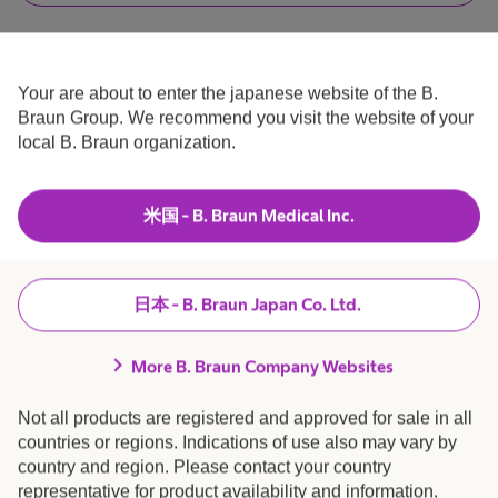
え
は
鋼
、
医
わ
療
た
従
し
事
製
Your are about to enter the japanese website of the B.
は
者
真
Braun Group. We recommend you visit the website of your
医
で
療
す
local B. Braun organization.
器
の
製品・ソリューション
expand_more
従
.
事
パ
者
具
で
米国 - B. Braun Medical Inc.
ー
採用 / キャリア
expand_more
は
あ
ト
り
と
ま
ナ
B. Braunについて
expand_more
せ
日本 - B. Braun Japan Co. Ltd.
ん
ー
滅
.
chevron_right
患者さま向け情報
expand_more
More B. Braun Company Websites
手
菌
Not all products are registered and approved for sale in all
術
販売店さま向け情報
expand_more
countries or regions. Indications of use also may vary by
コ
country and region. Please contact your country
representative for product availability and information.