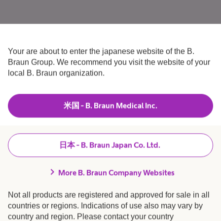
続きを見る
Your are about to enter the japanese website of the B.
Braun Group. We recommend you visit the website of your
local B. Braun organization.
米国 - B. Braun Medical Inc.
正しい理解とより良い治療のた
めに 2
日本 - B. Braun Japan Co. Ltd.
chevron_right
More B. Braun Company Websites
Not all products are registered and approved for sale in all
続きを見る
countries or regions. Indications of use also may vary by
country and region. Please contact your country