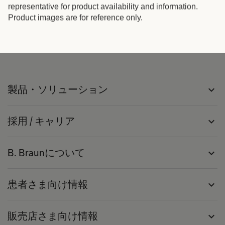
representative for product availability and information.
Product images are for reference only.
製品・ソリューション
expand_more
採用 / キャリア
expand_more
B. Braunについて
expand_more
患者さま向け情報
expand_more
販売店さま向け情報
expand_more