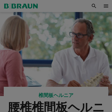
search
menu
椎間板ヘルニア
腰椎椎間板ヘルニ