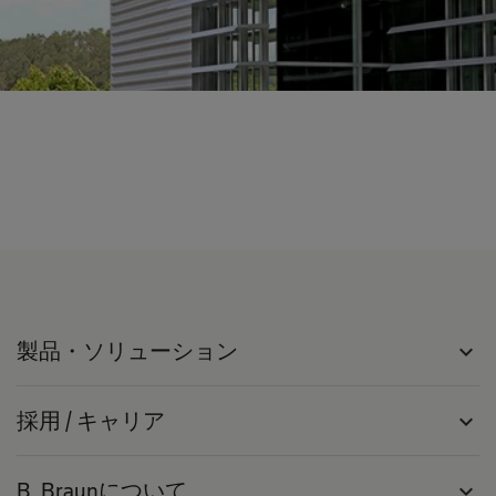
製品・ソリューション
expand_more
採用 / キャリア
expand_more
B. Braunについて
expand_more