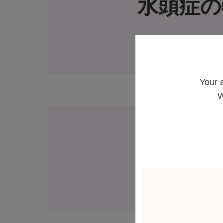
水頭症の
Your 
W
水頭症の