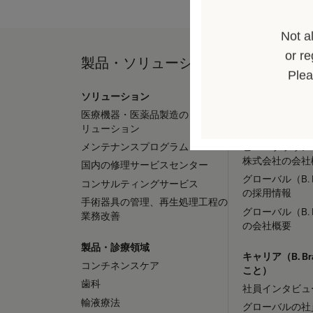
Not a
or re
製品・ソリューション
採用 / キ
Plea
ソリューション
採用情報
医療機器・医薬品製造の OEMソ
ビー・ブラウン
リューション
株式会社の採用
メンテナンスプログラム
ビー・ブラウン
株式会社の会社
国内の修理サービスセンター
グローバル（B. 
コンサルティングサービス
の採用情報
手術器具の管理、再生処理工程の
グローバル（B. 
業務改善
の会社概要
製品・診療領域
キャリア（B. B
コンチネンスケア
こと）
歯科
社員インタビュ
輸液療法
グローバルの社