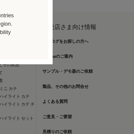
ntries
egion.
向け情報
販売店さま向け情報
ility
カタログをお探しの方へ
窄症について
E-Shopのご案内
ルニアについて
とその疾患
サンプル・デモ器のご依頼
て
癒
製品、その他のお問合せ
ミニ カテ
ハイライト カテ
よくある質問
ハイライト カテ チ
ご意見・ご要望
ハイライト セット
見積りのご依頼