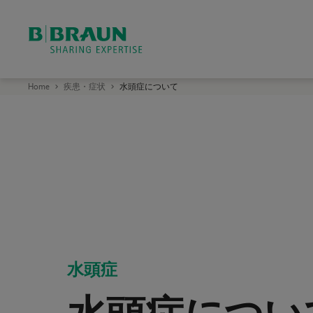
ビ
Home
疾患・症状
水頭症について
ー
・
ブ
ラ
ウ
ン
エ
ー
ス
ク
ラ
ッ
プ
株
式
会
社
水頭症