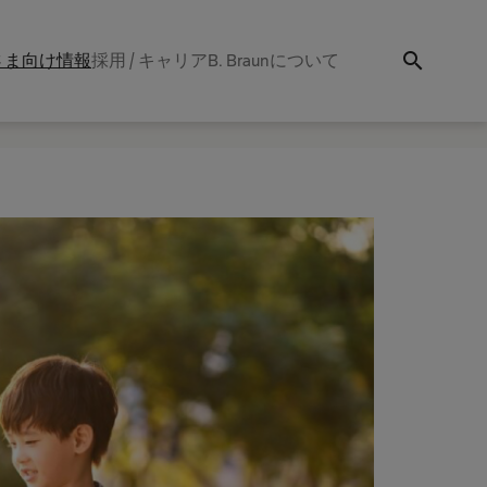
search
さま向け情報
採用 / キャリア
B. Braunについて