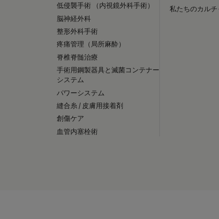
低侵襲手術 （内視鏡外科手術）
私たちのカルチ
脳神経外科
整形外科手術
疼痛管理（局所麻酔）
脊椎脊髄治療
手術用鋼製器具と滅菌コンテナー
システム
パワーシステム
縫合糸 / 皮膚用接着剤
創傷ケア
血管内塞栓術