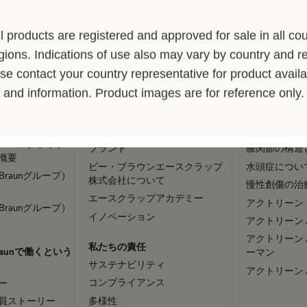
ll products are registered and approved for sale in all cou
gions. Indications of use also may vary by country and r
ャリア
B. Braunについて
患者さま
se contact your country representative for product availab
and information. Product images are for reference only.
会社
疾患・症状
エースクラップ
ひと目でわかるB. Braun
腰部脊柱管狭
情報
ビジョンとバリュー
腰椎椎間板ヘ
エースクラップ
ブランド
膝関節の構造
概要
ビー・ブラウンエースクラップ
水頭症につい
Braunグループ）
株式会社について
慢性創傷の治
エースクラップアカデミー
アクトリーン 
Braunグループ）
イノベーション
アクトリーン 
アクトリーン 
私たちの責任
raunで働くという
ーマン
サステナビリティ
アクトリーン 
コンプライアンス
ー
多様性
員ストーリー