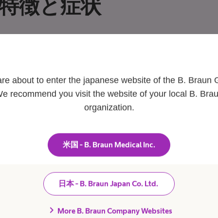
特徴と症状
are about to enter the japanese website of the B. Braun 
e recommend you visit the website of your local B. Bra
organization.
検査方法と治療法
米国 - B. Braun Medical Inc.
日本 - B. Braun Japan Co. Ltd.
chevron_right
More B. Braun Company Websites