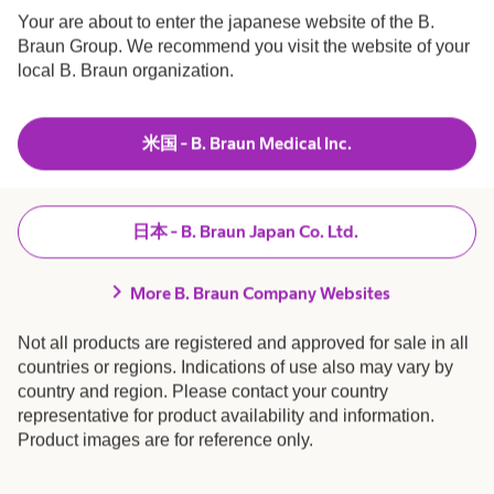
においては6/30まで、”We stand for
Your are about to enter the japanese website of the B.
diversity（私たちは多様性を支持する）”とい
Braun Group. We recommend you visit the website of your
local B. Braun organization.
う意味を込めた「Diversity Light Up」を実施中
です。
米国 - B. Braun Medical Inc.
「Diversity 多様性」は、「Trust 信頼」
「Accountability 責任」とともに、ビー・ブラ
ウンエースクラップの企業カルチャーを成す
日本 - B. Braun Japan Co. Ltd.
ものです。私たちはこれからも、「Diversity
chevron_right
More B. Braun Company Websites
多様性」を推進してまいります。
Not all products are registered and approved for sale in all
countries or regions. Indications of use also may vary by
country and region. Please contact your country
representative for product availability and information.
Product images are for reference only.