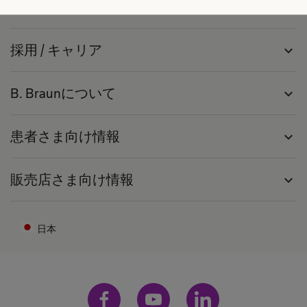
製品・ソリューション
expand_more
採用 / キャリア
expand_more
B. Braunについて
expand_more
患者さま向け情報
expand_more
販売店さま向け情報
expand_more
日本