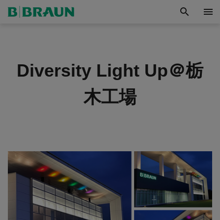
search
menu
Diversity Light Up＠栃
木工場