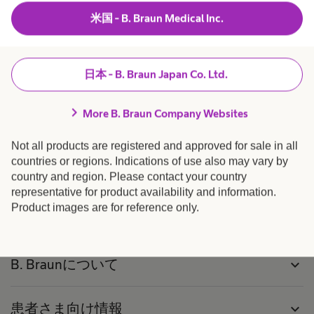
米国 - B. Braun Medical Inc.
YouTubeはこちら
キャリアサイト（グローバル）はこちら
日本 - B. Braun Japan Co. Ltd.
chevron_right
More B. Braun Company Websites
Not all products are registered and approved for sale in all
countries or regions. Indications of use also may vary by
製品・ソリューション
expand_more
country and region. Please contact your country
representative for product availability and information.
Product images are for reference only.
採用 / キャリア
expand_more
B. Braunについて
expand_more
患者さま向け情報
expand_more