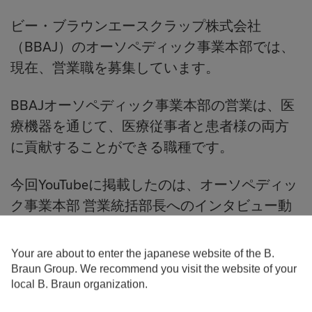
ビー・ブラウンエースクラップ株式会社
（BBAJ）のオーソペディック事業本部では、
現在、営業職を募集しています。
BBAJオーソペディック事業本部の営業は、医
療機器を通じて、医療従事者と患者様の両方
に貢献することができる職種です。
今回YouTubeに掲載したのは、オーソペディッ
ク事業本部 営業統括部長へのインタビュー動
画で、組織の紹介や、ドイツ医療機器メーカ
ーで働くメリット、組織内でのキャリアパス
Your are about to enter the japanese website of the B.
などについての紹介で構成されています。是
Braun Group. We recommend you visit the website of your
local B. Braun organization.
非、ご高覧の上、ご応募をお待ちしておりま
す。