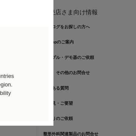
向け情報
販売店さま向け情報
カタログをお探しの方へ
窄症について
E-Shopのご案内
ルニアについて
とその疾患
サンプル・デモ器のご依頼
て
癒
製品、その他のお問合せ
ミニ カテ
ntries
ハイライト カテ
egion.
よくある質問
ハイライト カテ チ
ility
ご意見・ご要望
ハイライト セット
見積りのご依頼
整形外科関連製品のお問合せ