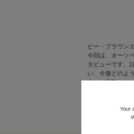
ビー・ブラウンエー
今回は、オーソペ
タビューです。1
い、今後どのよ
非、ご高覧くだ
YouTubeはこちら
キャリアサイト
Your 
W