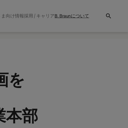
search
さま向け情報
採用 / キャリア
B. Braunについて
画を
業本部