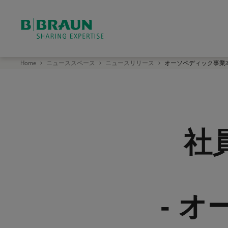
ビ
Home
ニューススペース
ニュースリリース
オーソペディック事業本
ー
・
ブ
ラ
ウ
ン
エ
ー
ス
社
ク
ラ
ッ
プ
株
式
会
社
- 