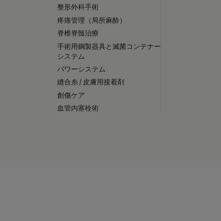
整形外科手術
疼痛管理（局所麻酔）
脊椎脊髄治療
手術用鋼製器具と滅菌コンテナー
システム
パワーシステム
縫合糸 / 皮膚用接着剤
創傷ケア
血管内塞栓術