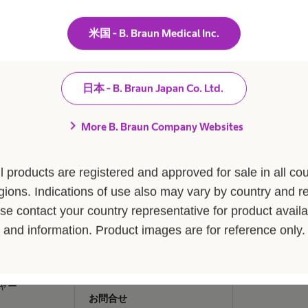
ャリア
B. Braunについて
患者さま
米国 - B. Braun Medical Inc.
会社
疾患・症状
エースクラップ
ひと目でわかるB. Braun
腰部脊柱管狭
日本 - B. Braun Japan Co. Ltd.
情報
ビジョンとバリュー
腰椎椎間板ヘ
エースクラップ
ブランド
膝関節の構造
chevron_right
概要
More B. Braun Company Websites
ビー・ブラウンエースクラップ
水頭症につい
Braunグループ）
株式会社について
慢性創傷の治
エースクラップアカデミー
アクトリーン 
ll products are registered and approved for sale in all cou
Braunグループ）
イノベーション
アクトリーン 
gions. Indications of use also may vary by country and r
アクトリーン 
se contact your country representative for product availab
私たちの責任
raunで働くという
ーマン
and information. Product images are for reference only.
サステナビリティ
アクトリーン 
コンプライアンス
ー
多様性
員ストーリー
ャー
お問合せ