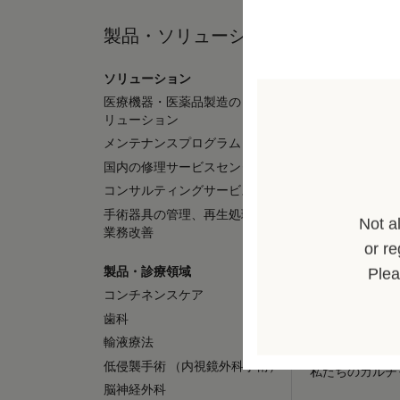
製品・ソリューション
採用 / キ
ソリューション
採用情報
医療機器・医薬品製造の OEMソ
ビー・ブラウン
リューション
株式会社の採用
メンテナンスプログラム
ビー・ブラウン
株式会社の会社
国内の修理サービスセンター
グローバル（B. 
コンサルティングサービス
の採用情報
手術器具の管理、再生処理工程の
Not a
グローバル（B. 
業務改善
の会社概要
or re
製品・診療領域
Plea
キャリア（B. B
コンチネンスケア
こと）
歯科
社員インタビュ
輸液療法
グローバルの社
低侵襲手術 （内視鏡外科手術）
私たちのカルチ
脳神経外科