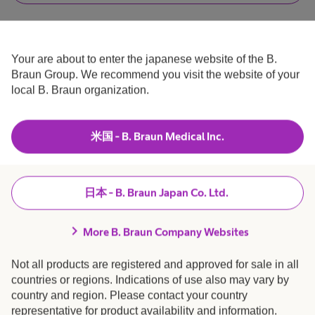
ラ
え
は
、
医
凝
わ
療
固
バ
た
従
止
し
事
Your are about to enter the japanese website of the B.
血
は
者
イ
Braun Group. We recommend you visit the website of your
医
で
器
療
す
local B. Braun organization.
関
製品・ソリューション
expand_more
従
.
連
ポ
事
製
者
で
品
米国 - B. Braun Medical Inc.
採用 / キャリア
expand_more
は
ー
あ
バ
り
ま
ラ
B. Braunについて
expand_more
せ
日本 - B. Braun Japan Co. Ltd.
イ
ん
.
凝
chevron_right
患者さま向け情報
expand_more
More B. Braun Company Websites
ポ
固
Not all products are registered and approved for sale in all
ー
販売店さま向け情報
expand_more
countries or regions. Indications of use also may vary by
止
country and region. Please contact your country
representative for product availability and information.