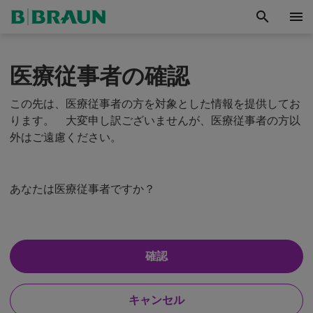
search
menu
医療従事者の確認
この先は、医療従事者の方を対象とした情報を提供してお
ります。 大変申し訳ございませんが、医療従事者の方以
外はご遠慮ください。
あなたは医療従事者ですか？
は
確認
バ
い
、
イ
わ
ポ
い
キャンセル
た
ー
い
し