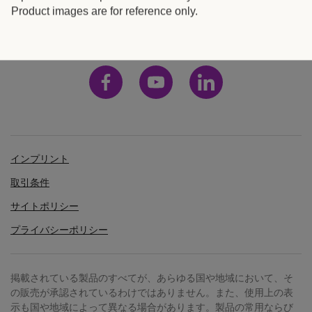
ラ
血
日本
Product images are for reference only.
凝
器
固
お
止
よ
血
び
インプリント
関
器
取引条件
サイトポリシー
連
プライバシーポリシー
よ
ア
り
効
掲載されている製品のすべてが、あらゆる国や地域において、そ
ク
率
の販売が承認されているわけではありません。また、使用上の表
示も国や地域によって異なる場合があります。製品の常用ならび