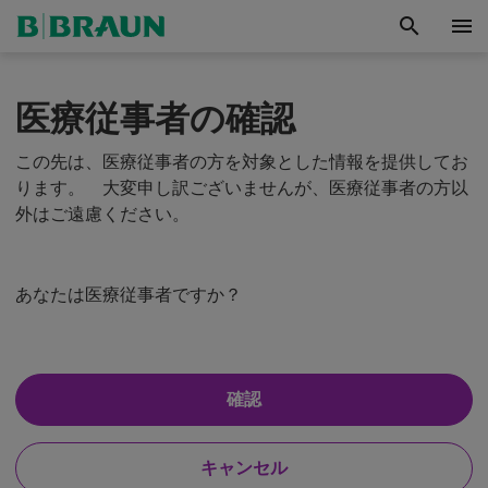
search
menu
医療従事者の確認
この先は、医療従事者の方を対象とした情報を提供してお
ります。 大変申し訳ございませんが、医療従事者の方以
外はご遠慮ください。
あなたは医療従事者ですか？
は
確認
E
い
、
X
わ
P
い
キャンセル
た
E
い
し