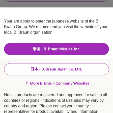
R
え
は
、
医
T
わ
療
L
こ
た
従
I
し
事
Your are about to enter the japanese website of the B.
の
B
は
者
Braun Group. We recommend you visit the website of your
医
で
R
度
療
す
local B. Braun organization.
A
製品・ソリューション
expand_more
従
.
は
R
事
Y
者
E
で
米国 - B. Braun Medical Inc.
採用 / キャリア
expand_more
バ
は
x
あ
り
p
ま
イ
B. Braunについて
expand_more
せ
e
日本 - B. Braun Japan Co. Ltd.
ん
r
.
ポ
chevron_right
患者さま向け情報
expand_more
t
More B. Braun Company Websites
R
ー
Not all products are registered and approved for sale in all
販売店さま向け情報
expand_more
e
countries or regions. Indications of use also may vary by
p
country and region. Please contact your country
ラ
representative for product availability and information.