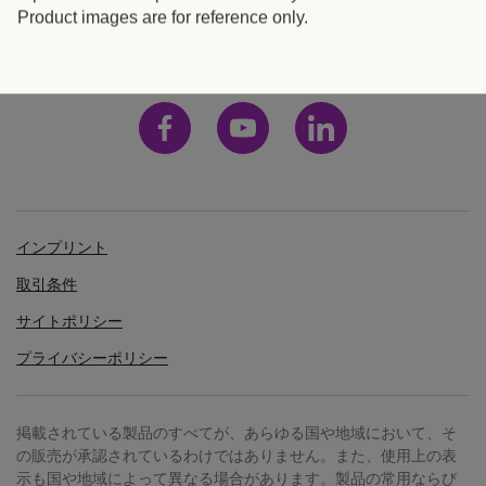
o
日本
Product images are for reference only.
r
t
に
ご
関
心
を
インプリント
お
取引条件
寄
サイトポリシー
せ
プライバシーポリシー
い
た
だ
掲載されている製品のすべてが、あらゆる国や地域において、そ
の販売が承認されているわけではありません。また、使用上の表
き
示も国や地域によって異なる場合があります。製品の常用ならび