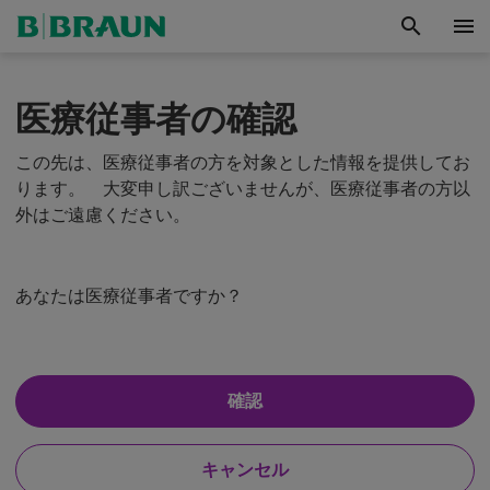
search
menu
脳
神
経
医療従事者の確認
外
科
この先は、医療従事者の方を対象とした情報を提供してお
有
ります。 大変申し訳ございませんが、医療従事者の方以
外はご遠慮ください。
難
あなたは医療従事者ですか？
う
ご
は
確認
い
ざ
、
わ
い
キャンセル
た
い
し