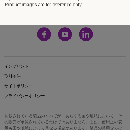
誠
日本
Product images are for reference only.
に
有
難
う
ご
ざ
い
インプリント
ま
取引条件
し
サイトポリシー
た
プライバシーポリシー
。
担
当
掲載されている製品のすべてが、あらゆる国や地域において、そ
の販売が承認されているわけではありません。また、使用上の表
者
示も国や地域によって異なる場合があります。製品の常用ならび