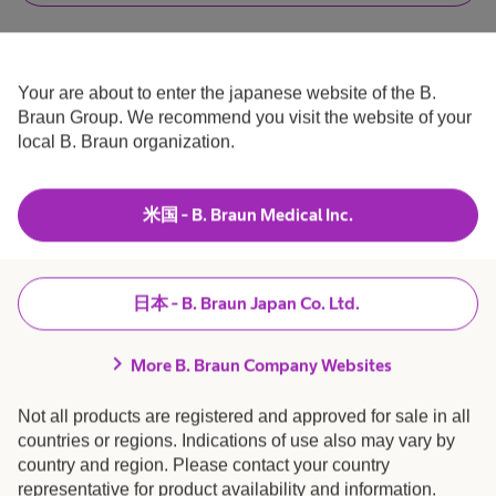
い
え
は
、
医
わ
ま
療
こ
た
従
し
事
Your are about to enter the japanese website of the B.
の
は
者
し
Braun Group. We recommend you visit the website of your
医
で
度
療
す
local B. Braun organization.
製品・ソリューション
expand_more
従
.
は
た
事
者
お
で
米国 - B. Braun Medical Inc.
採用 / キャリア
expand_more
は
問
あ
り
合
ま
B. Braunについて
expand_more
せ
せ
日本 - B. Braun Japan Co. Ltd.
ん
い
.
chevron_right
患者さま向け情報
expand_more
た
More B. Braun Company Websites
だ
Not all products are registered and approved for sale in all
販売店さま向け情報
expand_more
き
countries or regions. Indications of use also may vary by
、
country and region. Please contact your country
representative for product availability and information.