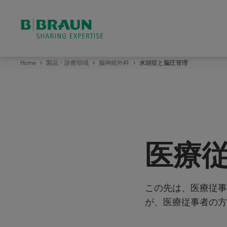
症
と
脳
ビ
Home
製品・診療領域
脳神経外科
水頭症と脳圧管理
ー
・
ブ
圧
ラ
ウ
ン
エ
管
ー
ス
ク
ラ
医療
ッ
理
プ
株
式
会
社
この先は、医療従事
重力
が、医療従事者の方
可変