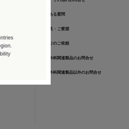
ミニ カテ
ハイライト カテ
よくある質問
ハイライト カテ チ
ご意見・ご要望
ハイライト セット
ntries
見積りのご依頼
egion.
ility
整形外科関連製品のお問合せ
整形外科関連製品以外のお問合せ