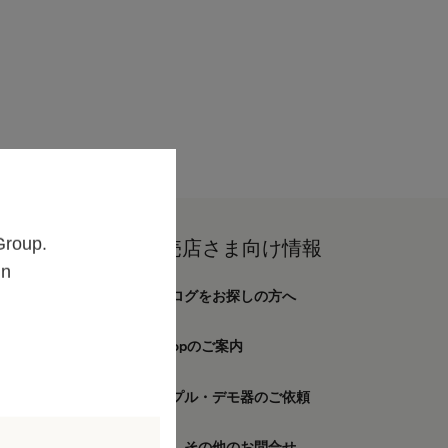
Group.
向け情報
販売店さま向け情報
un
カタログをお探しの方へ
窄症について
E-Shopのご案内
ルニアについて
とその疾患
サンプル・デモ器のご依頼
て
癒
製品、その他のお問合せ