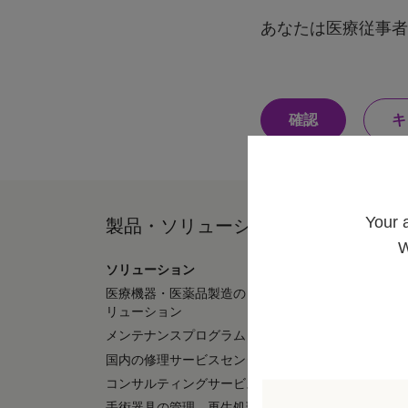
式バ
あなたは医療従事者
ルブ
は治
療効
は
果を
確認
キ
い
、
高め
わ
た
ます
水
し
は
医
Your 
製品・ソリューション
採用 / キ
頭
療
W
従
事
ソリューション
採用情報
症
者
医療機器・医薬品製造の OEMソ
ビー・ブラウン
で
す
リューション
株式会社の採用
.
治
メンテナンスプログラム
ビー・ブラウン
株式会社の会社
国内の修理サービスセンター
療
グローバル（B. 
コンサルティングサービス
の採用情報
手術器具の管理、再生処理工程の