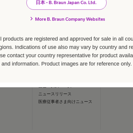
.
アクトリーン 
日本 - B. Braun Japan Co. Ltd.
Braunグループ）
イノベーション
アクトリーン 
chevron_right
アクトリーン 
More B. Braun Company Websites
私たちの責任
raunで働くという
ーマン
サステナビリティ
アクトリーン 
コンプライアンス
ー
ll products are registered and approved for sale in all cou
多様性
員ストーリー
gions. Indications of use also may vary by country and r
ャー
se contact your country representative for product availab
お問合せ
and information. Product images are for reference only.
お問合せフォーム
取材・撮影のお申込み
ニューススペース
ニュースリリース
医療従事者さま向けニュース