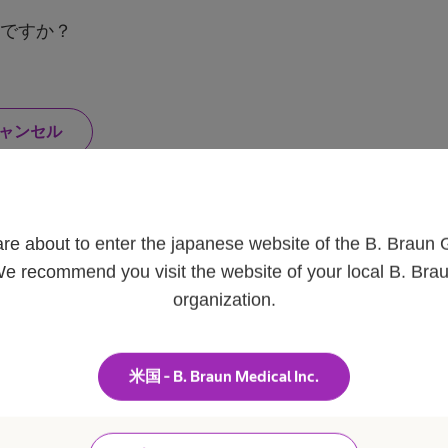
ですか？
い
ャンセル
い
え
、
わ
た
し
は
are about to enter the japanese website of the B. Braun 
ャリア
B. Braunについて
患者さま
医
e recommend you visit the website of your local B. Bra
療
従
会社
疾患・症状
organization.
事
エースクラップ
者
ひと目でわかるB. Braun
腰部脊柱管狭
で
情報
ビジョンとバリュー
腰椎椎間板ヘ
は
エースクラップ
あ
ブランド
膝関節の構造
米国 - B. Braun Medical Inc.
り
概要
ビー・ブラウンエースクラップ
水頭症につい
ま
Braunグループ）
せ
株式会社について
慢性創傷の治
ん
エースクラップアカデミー