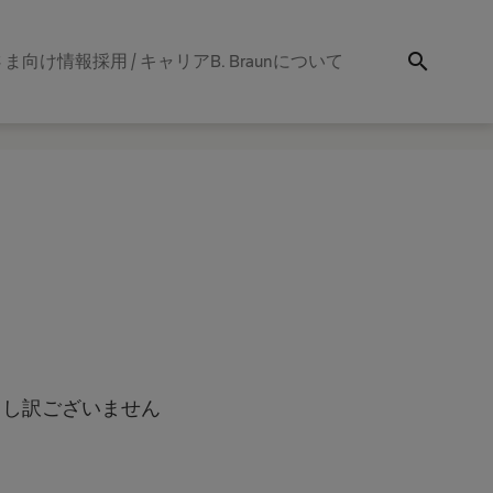
search
さま向け情報
採用 / キャリア
B. Braunについて
申し訳ございません