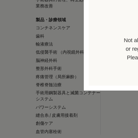
用
グローバル（B. 
業務改善
の会社概要
シ
製品・診療領域
キャリア（B. B
コンチネンスケア
こと）
ャ
歯科
社員インタビュ
Not a
輸液療法
グローバルの社
or re
ン
低侵襲手術 （内視鏡外科手術）
私たちのカルチ
Plea
脳神経外科
ト
整形外科手術
疼痛管理（局所麻酔）
、
脊椎脊髄治療
手術用鋼製器具と滅菌コンテナー
神
システム
パワーシステム
経
縫合糸 / 皮膚用接着剤
創傷ケア
内
血管内塞栓術